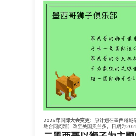
2025年国际大会变更
：原计划在墨西哥城举
地合同问题）改至美国奥兰多，日期为2025