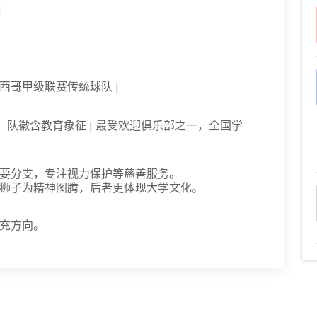
|
 墨西哥甲级联赛传统球队 |
球队，队徽含教育象征 | 最受欢迎俱乐部之一，全国学
要分支，专注视力保护等慈善服务。
狮子为精神图腾，后者更体现大学文化。
充方向。