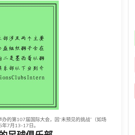
办的第107届国际大会，因“未预见的挑战”（如场
年7月13-17日。