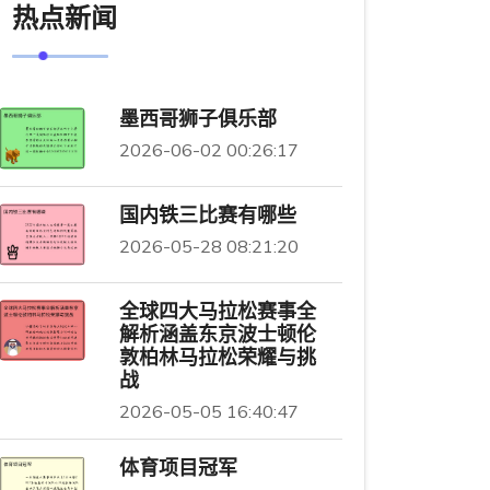
热点新闻
墨西哥狮子俱乐部
2026-06-02 00:26:17
国内铁三比赛有哪些
2026-05-28 08:21:20
全球四大马拉松赛事全
解析涵盖东京波士顿伦
敦柏林马拉松荣耀与挑
战
2026-05-05 16:40:47
体育项目冠军