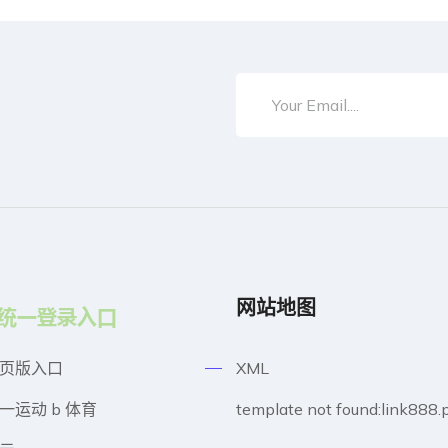
网站地图
页版入口
XML
一运动 b 体育
template not found:link888.