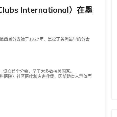
bs International）在墨
墨西哥分支始于1927年，是拉丁美洲最早的分会
redo）设立首个分会，早于大多数拉美国家。
科医院）社区医疗和灾害救援，因帮助盲人群体而